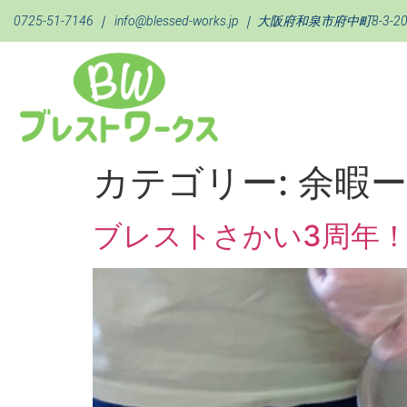
0725-51-7146
｜
info@blessed-works.jp
｜ 大阪府和泉市府中町8-3-2
カテゴリー:
余暇
ブレストさかい3周年